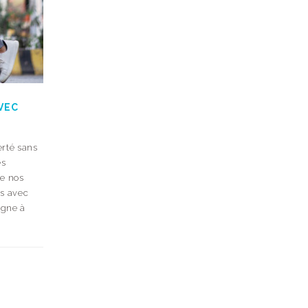
VEC
erté sans
es
de nos
es avec
igne à