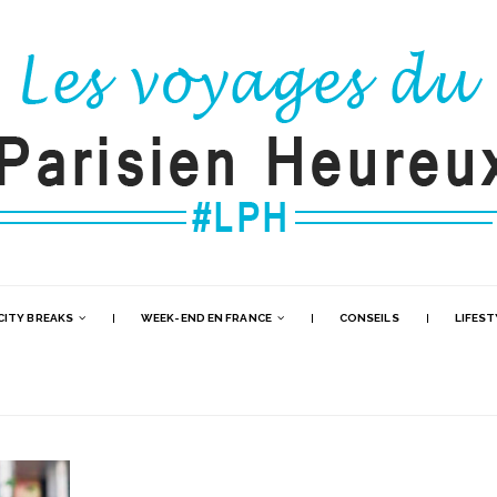
CITY BREAKS
WEEK-END EN FRANCE
CONSEILS
LIFEST