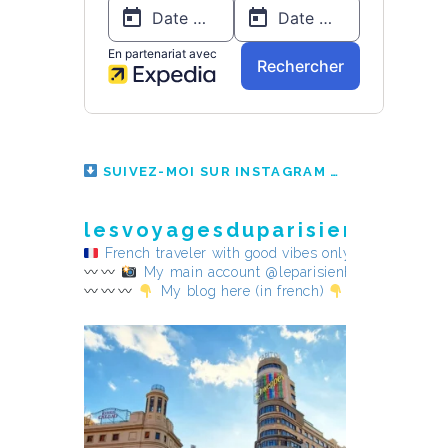
SUIVEZ-MOI SUR INSTAGRAM
lesvoyagesduparisienheureu
French traveler with good vibes only
My main account @leparisienheureux
My blog here (in french)