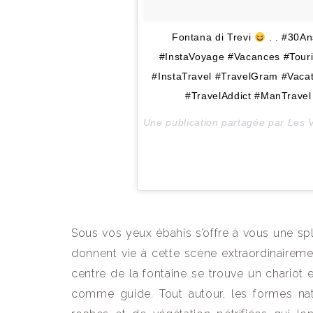
Fontana di Trevi
. . #30An
#InstaVoyage #Vacances #Touri
#InstaTravel #TravelGram #Vacat
#TravelAddict #ManTrave
Sous vos yeux ébahis s’offre à vous une sp
donnent vie à cette scène extraordinairemen
centre de la fontaine se trouve un chario
comme guide. Tout autour, les formes natu