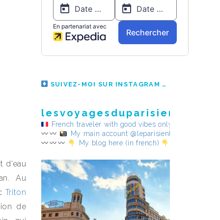
SUIVEZ-MOI SUR INSTAGRAM
4 Févr. 2017 à 6h34 PST
lesvoyagesduparisienheureu
French traveler with good vibes only
My main account @leparisienheureux
My blog here (in french)
t d’eau
lan. Au
ec
Triton
tion de