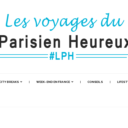
CITY BREAKS
WEEK-END EN FRANCE
CONSEILS
LIFEST