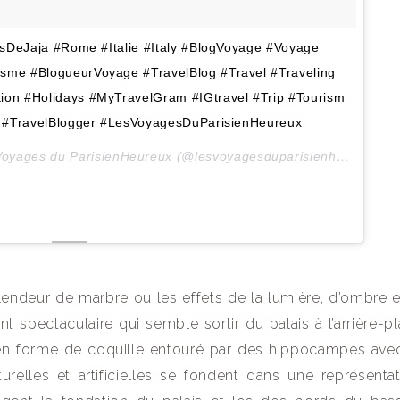
sDeJaja #Rome #Italie #Italy #BlogVoyage #Voyage
sme #BlogueurVoyage #TravelBlog #Travel #Traveling
ion #Holidays #MyTravelGram #IGtravel #Trip #Tourism
l #TravelBlogger #LesVoyagesDuParisienHeureux
Une publication partagée par Les Voyages du ParisienHeureux (@lesvoyagesduparisienheureux) le
lendeur de marbre ou les effets de la lumière, d’ombre e
t spectaculaire qui semble sortir du palais à l’arrière-p
t en forme de coquille entouré par des hippocampes av
relles et artificielles se fondent dans une représenta