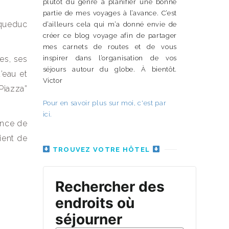
plutôt du genre à planifier une bonne
partie de mes voyages à l’avance. C’est
aqueduc
d’ailleurs cela qui m’a donné envie de
créer ce blog voyage afin de partager
mes carnets de routes et de vous
es, ses
inspirer dans l’organisation de vos
séjours autour du globe. À bientôt.
’eau et
Victor
“Piazza”
Pour en savoir plus sur moi, c'est par
ici.
ence de
ient de
TROUVEZ VOTRE HÔTEL