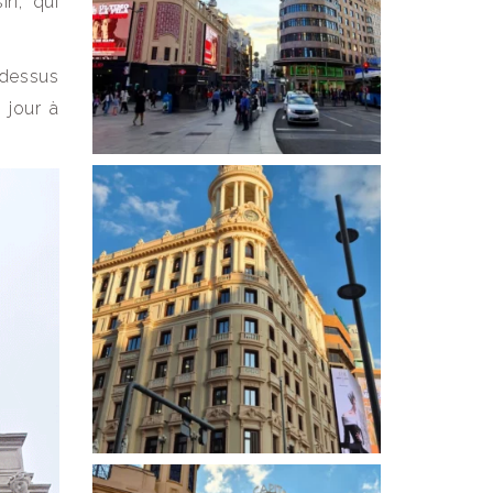
in, qui
-dessus
 jour à