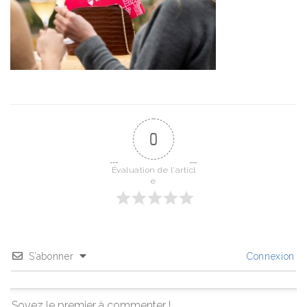
0
Évaluation de l'articl
e
S’abonner
Connexion