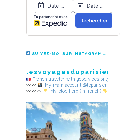
SUIVEZ-MOI SUR INSTAGRAM
lesvoyagesduparisienheureu
French traveler with good vibes only
My main account @leparisienheureux
My blog here (in french)