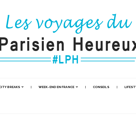
CITY BREAKS
WEEK-END EN FRANCE
CONSEILS
LIFEST