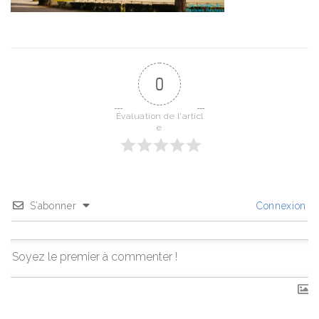
0
Évaluation de l'articl
e
S’abonner
Connexion