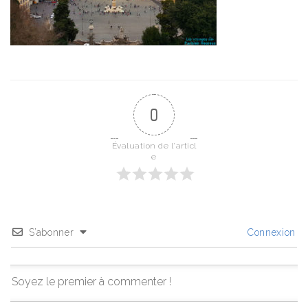
0
Évaluation de l'articl
e
S’abonner
Connexion