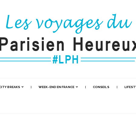
CITY BREAKS
WEEK-END EN FRANCE
CONSEILS
LIFEST