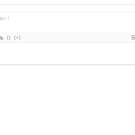
{}
[+]