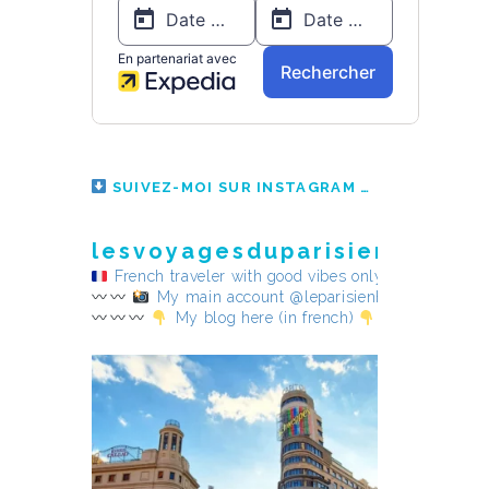
SUIVEZ-MOI SUR INSTAGRAM
lesvoyagesduparisienheureu
French traveler with good vibes only
My main account @leparisienheureux
My blog here (in french)