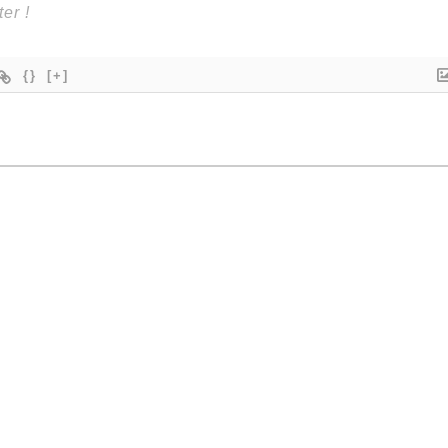
{}
[+]