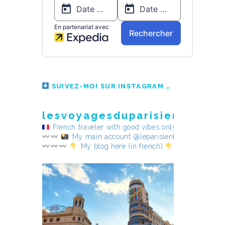
SUIVEZ-MOI SUR INSTAGRAM
lesvoyagesduparisienheureu
French traveler with good vibes only
My main account @leparisienheureux
My blog here (in french)