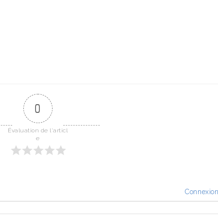
0
Évaluation de l'articl
e
Connexio