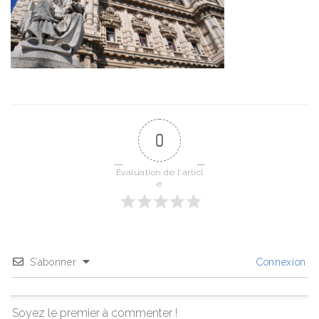
0
Évaluation de l'articl
e
S’abonner
Connexion