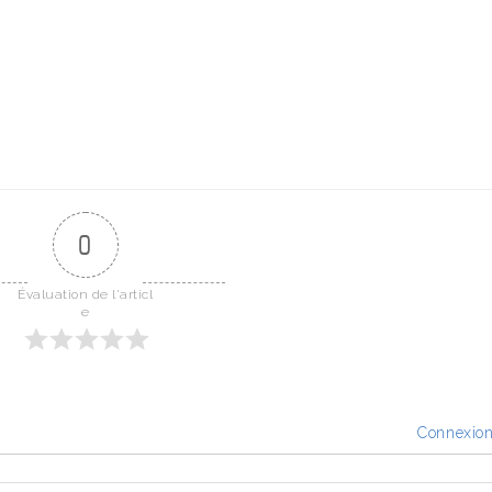
0
Évaluation de l'articl
e
Connexio