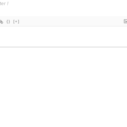
{}
[+]