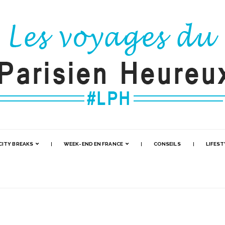
CITY BREAKS
WEEK-END EN FRANCE
CONSEILS
LIFEST