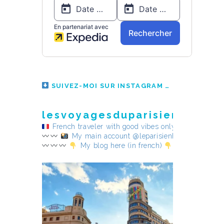
SUIVEZ-MOI SUR INSTAGRAM
lesvoyagesduparisienheureu
French traveler with good vibes only
My main account @leparisienheureux
My blog here (in french)