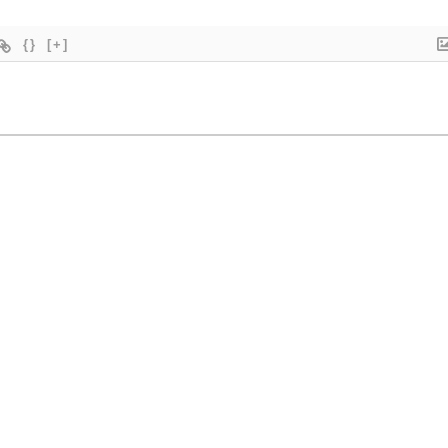
{}
[+]