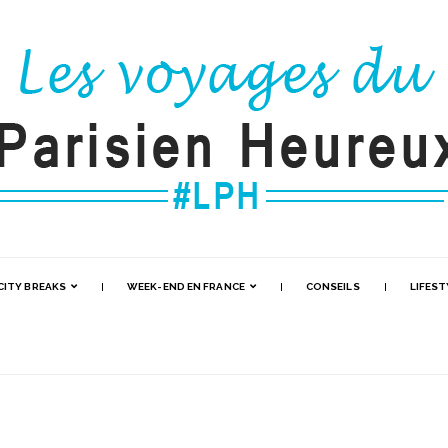
CITY BREAKS
WEEK-END EN FRANCE
CONSEILS
LIFEST