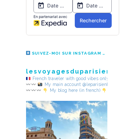
SUIVEZ-MOI SUR INSTAGRAM
lesvoyagesduparisienheureu
French traveler with good vibes only
My main account @leparisienheureux
My blog here (in french)