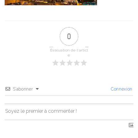
0
Évaluation de l'articl
e
S’abonner
Connexion