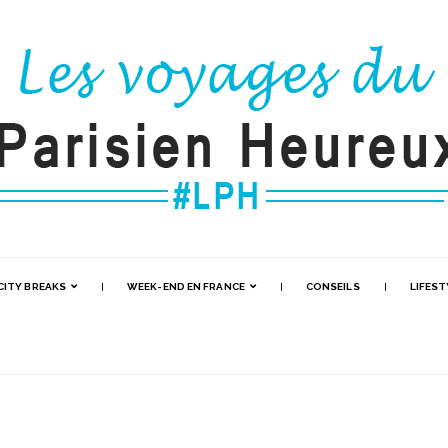
CITY BREAKS
WEEK-END EN FRANCE
CONSEILS
LIFEST