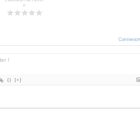
Évaluation de l'articl
e
Connexio
{}
[+]