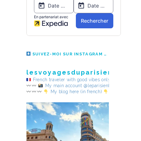
SUIVEZ-MOI SUR INSTAGRAM
lesvoyagesduparisienheureu
French traveler with good vibes only
My main account @leparisienheureux
My blog here (in french)