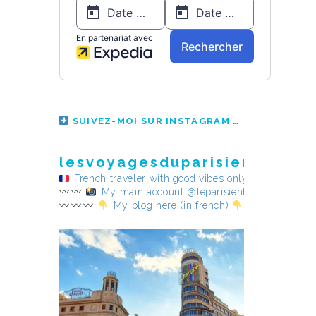
SUIVEZ-MOI SUR INSTAGRAM
lesvoyagesduparisienheureu
French traveler with good vibes only
My main account @leparisienheureux
My blog here (in french)