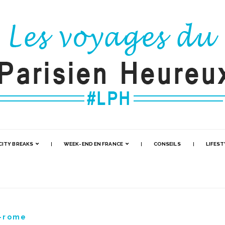
CITY BREAKS
WEEK-END EN FRANCE
CONSEILS
LIFEST
e-rome