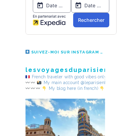
SUIVEZ-MOI SUR INSTAGRAM
lesvoyagesduparisienheureu
French traveler with good vibes only
My main account @leparisienheureux
My blog here (in french)