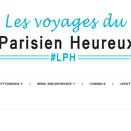
CITY BREAKS
WEEK-END EN FRANCE
CONSEILS
LIFEST