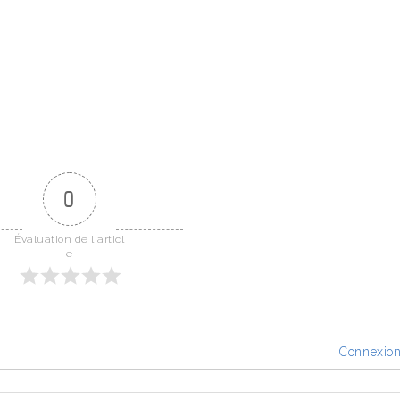
0
Évaluation de l'articl
e
Connexio