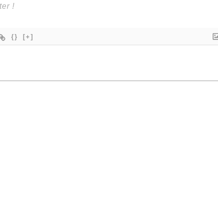
{}
[+]