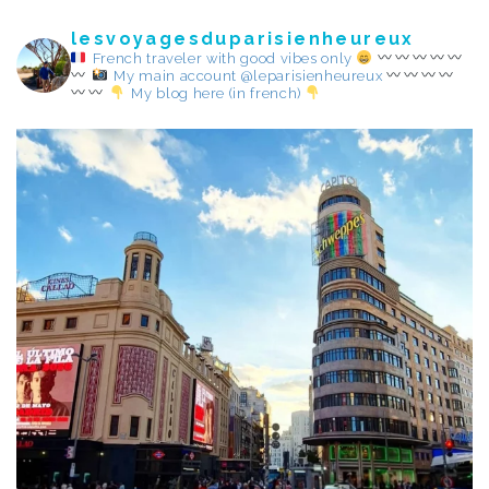
lesvoyagesduparisienheureux
French traveler with good vibes only
My main account @leparisienheureux
My blog here (in french)