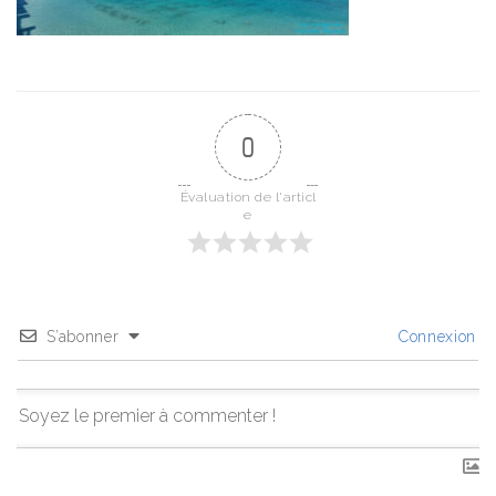
0
Évaluation de l'articl
e
S’abonner
Connexion