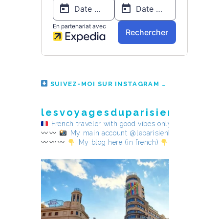
SUIVEZ-MOI SUR INSTAGRAM
lesvoyagesduparisienheureu
French traveler with good vibes only
My main account @leparisienheureux
My blog here (in french)