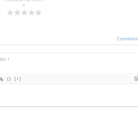
Évaluation de l'articl
e
Connexio
{}
[+]