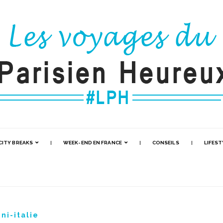
CITY BREAKS
WEEK-END EN FRANCE
CONSEILS
LIFEST
ni-italie