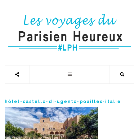
hôtel-castello-di-ugento-pouilles-italie