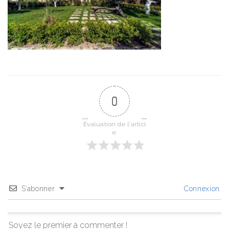
0
Évaluation de l'articl
e
S’abonner
Connexion