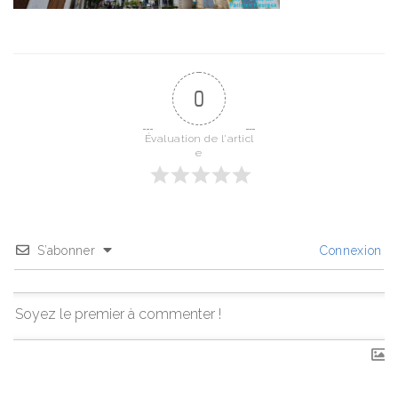
0
Évaluation de l'articl
e
S’abonner
Connexion