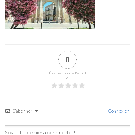
0
Évaluation de l'articl
e
S’abonner
Connexion