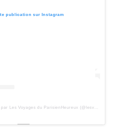
tte publication sur Instagram
Une publication partagée par Les Voyages du ParisienHeureux (@lesvoyagesduparisienheureux)