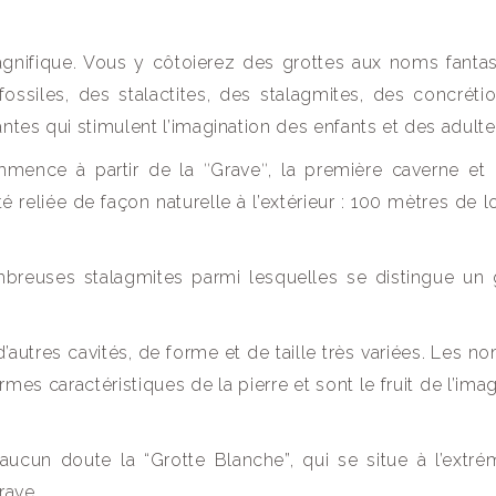
agnifique. Vous y côtoierez des grottes aux noms fantas
ssiles, des stalactites, des stalagmites, des concréti
tes qui stimulent l’imagination des enfants et des adulte
mmence à partir de la ʺGraveʺ, la première caverne et 
é reliée de façon naturelle à l’extérieur : 100 mètres de l
mbreuses stalagmites parmi lesquelles se distingue un
.
 d’autres cavités, de forme et de taille très variées. Les 
mes caractéristiques de la pierre et sont le fruit de l’ima
aucun doute la “Grotte Blanche”, qui se situe à l’extré
rave.