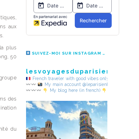
tiques,
ons aux
s.
la plus
SUIVEZ-MOI SUR INSTAGRAM
ong, 50
lesvoyagesduparisienheureu
 groupe
French traveler with good vibes only
My main account @leparisienheureux
My blog here (in french)
noms des
gination
mité du