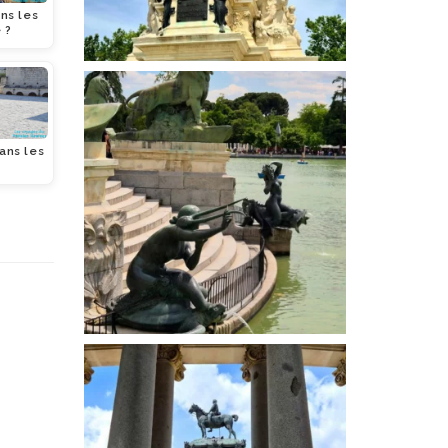
ns les
 ?
ans les