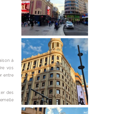
aison à
dre vos
er entre
ter des
semelle