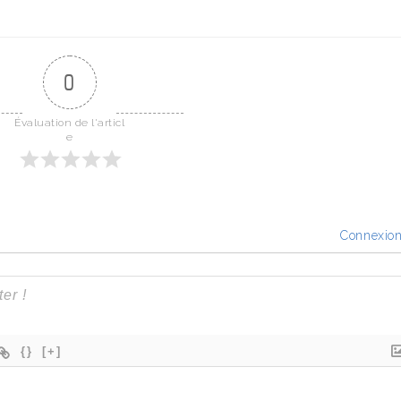
0
Évaluation de l'articl
e
Connexio
{}
[+]