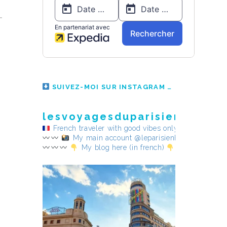
SUIVEZ-MOI SUR INSTAGRAM
lesvoyagesduparisienheureu
French traveler with good vibes only
My main account @leparisienheureux
My blog here (in french)