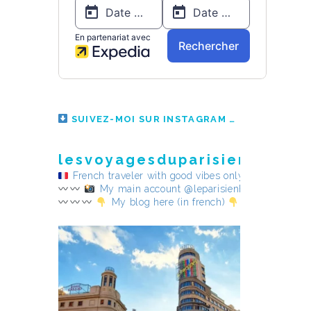
SUIVEZ-MOI SUR INSTAGRAM
lesvoyagesduparisienheureu
French traveler with good vibes only
My main account @leparisienheureux
My blog here (in french)