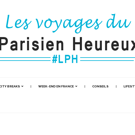
CITY BREAKS
WEEK-END EN FRANCE
CONSEILS
LIFEST