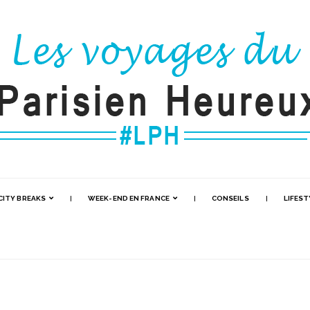
CITY BREAKS
WEEK-END EN FRANCE
CONSEILS
LIFEST