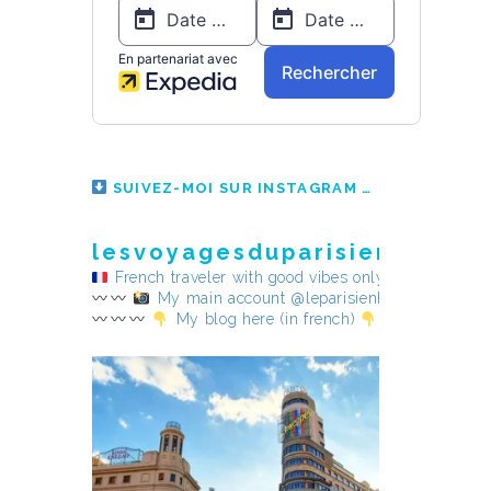
SUIVEZ-MOI SUR INSTAGRAM
lesvoyagesduparisienheureu
French traveler with good vibes only
My main account @leparisienheureux
My blog here (in french)