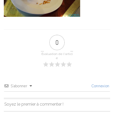
0
Évaluation de l'articl
e
S’abonner
Connexion