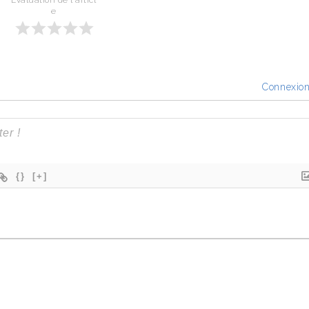
Évaluation de l'articl
e
Connexio
{}
[+]