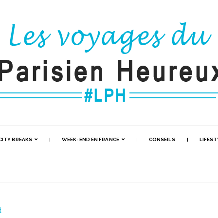
CITY BREAKS
WEEK-END EN FRANCE
CONSEILS
LIFEST
t