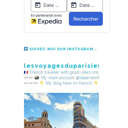
SUIVEZ-MOI SUR INSTAGRAM
lesvoyagesduparisienheureu
French traveler with good vibes only
My main account @leparisienheureux
My blog here (in french)