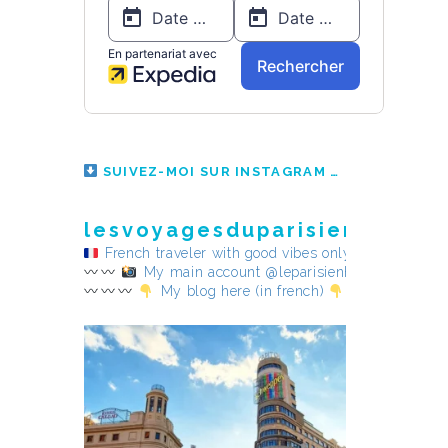
SUIVEZ-MOI SUR INSTAGRAM
lesvoyagesduparisienheureu
French traveler with good vibes only
My main account @leparisienheureux
My blog here (in french)