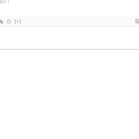
{}
[+]