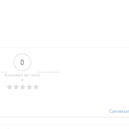
0
Évaluation de l'articl
e
Connexio