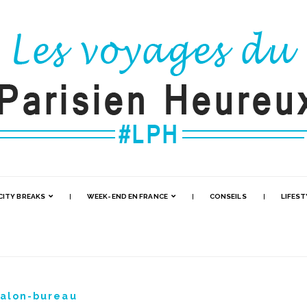
CITY BREAKS
WEEK-END EN FRANCE
CONSEILS
LIFEST
salon-bureau