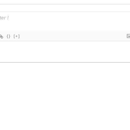
{}
[+]