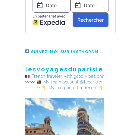
SUIVEZ-MOI SUR INSTAGRAM
lesvoyagesduparisienheureu
French traveler with good vibes only
My main account @leparisienheureux
My blog here (in french)