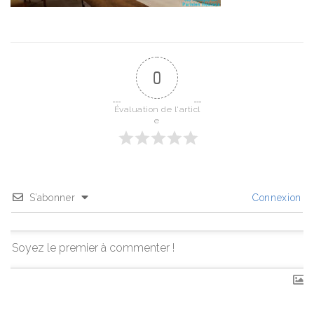
0
Évaluation de l'articl
e
S’abonner
Connexion