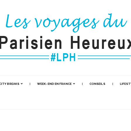
CITY BREAKS
WEEK-END EN FRANCE
CONSEILS
LIFEST