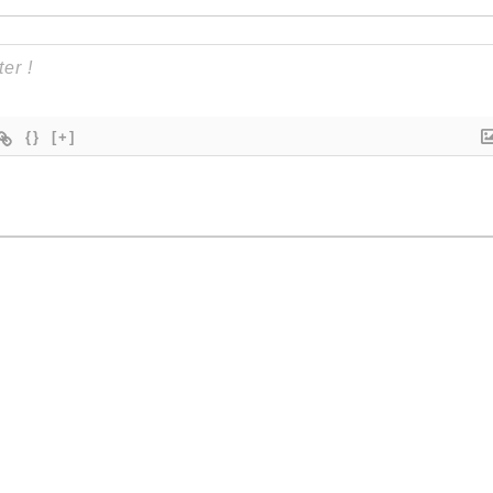
{}
[+]