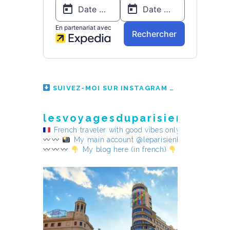
SUIVEZ-MOI SUR INSTAGRAM
lesvoyagesduparisienheureu
French traveler with good vibes only
My main account @leparisienheureux
My blog here (in french)