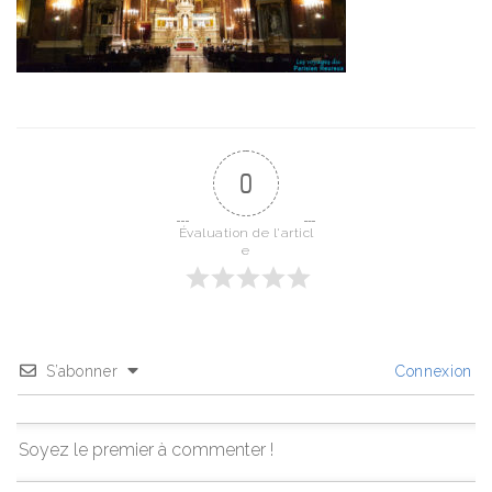
0
Évaluation de l'articl
e
S’abonner
Connexion