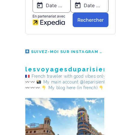
SUIVEZ-MOI SUR INSTAGRAM
lesvoyagesduparisienheureu
French traveler with good vibes only
My main account @leparisienheureux
My blog here (in french)