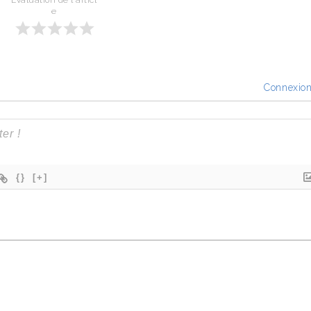
Évaluation de l'articl
e
Connexio
{}
[+]