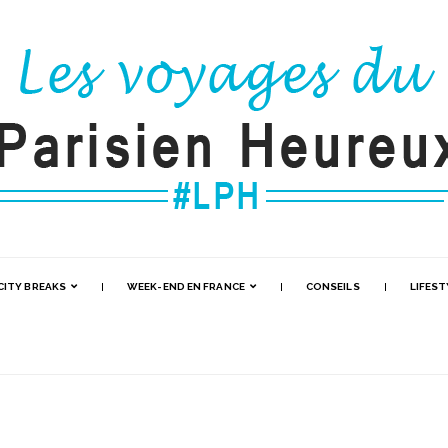
CITY BREAKS
WEEK-END EN FRANCE
CONSEILS
LIFEST