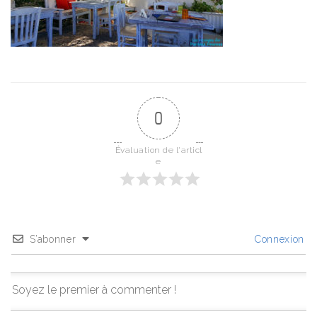
0
Évaluation de l'articl
e
S’abonner
Connexion