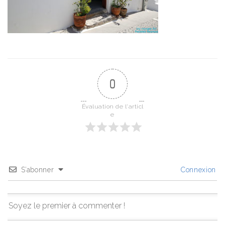
0
Évaluation de l'articl
e
S’abonner
Connexion