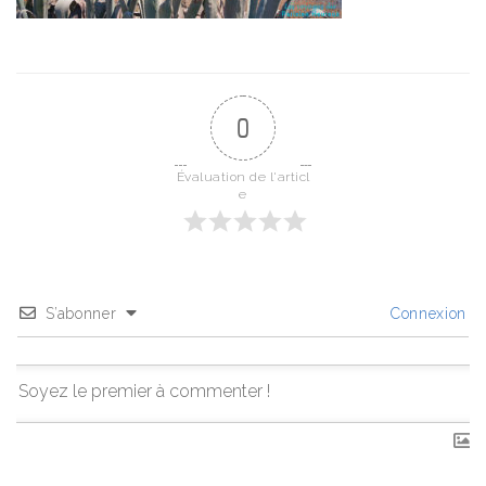
0
Évaluation de l'articl
e
S’abonner
Connexion