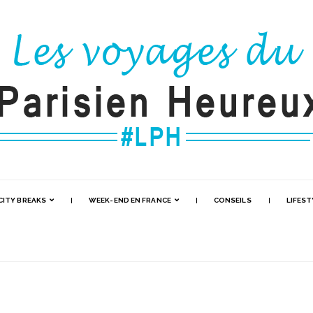
CITY BREAKS
WEEK-END EN FRANCE
CONSEILS
LIFEST