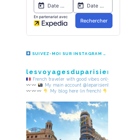
SUIVEZ-MOI SUR INSTAGRAM
lesvoyagesduparisienheureu
French traveler with good vibes only
My main account @leparisienheureux
My blog here (in french)