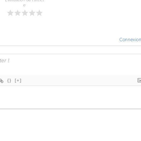
Évaluation de l'articl
e
Connexio
{}
[+]