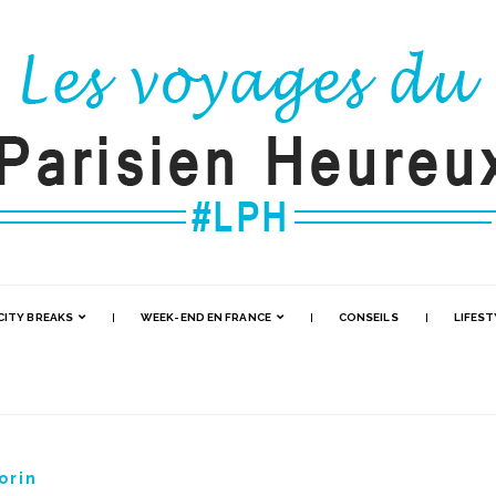
CITY BREAKS
WEEK-END EN FRANCE
CONSEILS
LIFEST
orin