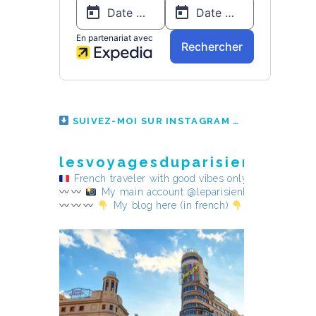
SUIVEZ-MOI SUR INSTAGRAM
lesvoyagesduparisienheureu
French traveler with good vibes only
My main account @leparisienheureux
My blog here (in french)