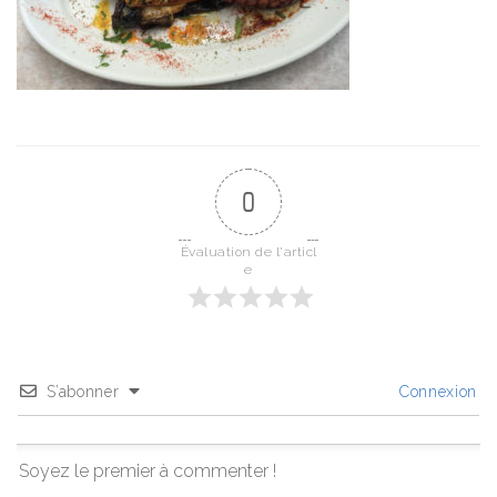
0
Évaluation de l'articl
e
S’abonner
Connexion