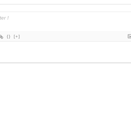
{}
[+]