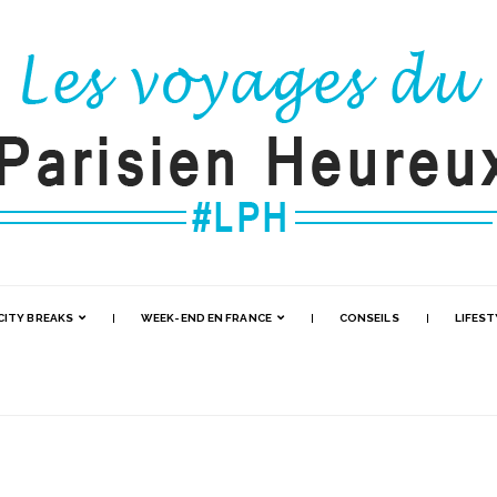
CITY BREAKS
WEEK-END EN FRANCE
CONSEILS
LIFEST