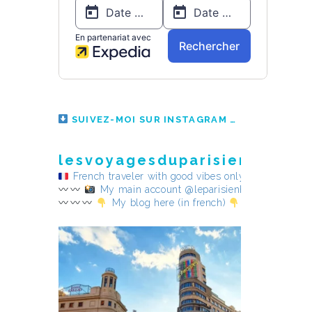
SUIVEZ-MOI SUR INSTAGRAM
lesvoyagesduparisienheureu
French traveler with good vibes only
My main account @leparisienheureux
My blog here (in french)