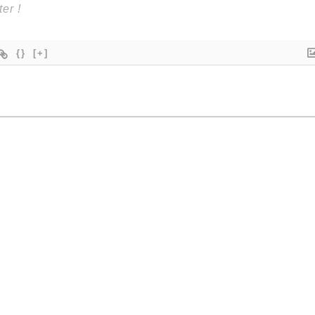
{}
[+]