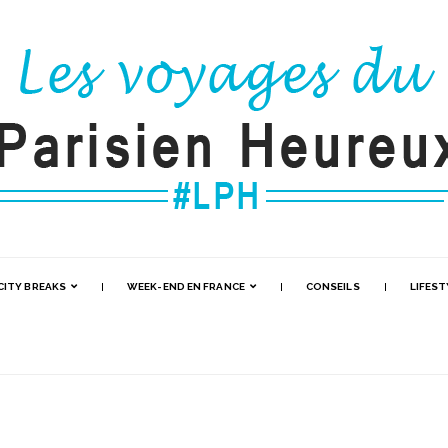
CITY BREAKS
WEEK-END EN FRANCE
CONSEILS
LIFEST