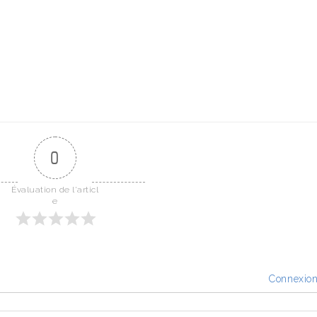
0
Évaluation de l'articl
e
Connexio