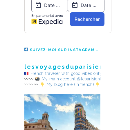
SUIVEZ-MOI SUR INSTAGRAM
lesvoyagesduparisienheureu
French traveler with good vibes only
My main account @leparisienheureux
My blog here (in french)