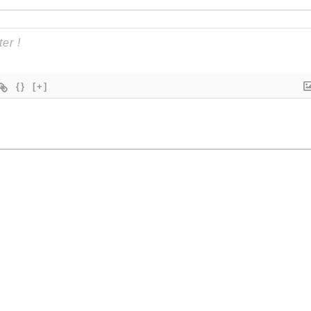
{}
[+]