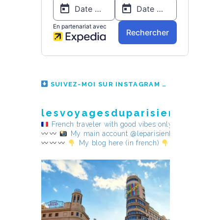
SUIVEZ-MOI SUR INSTAGRAM
lesvoyagesduparisienheureu
French traveler with good vibes only
My main account @leparisienheureux
My blog here (in french)