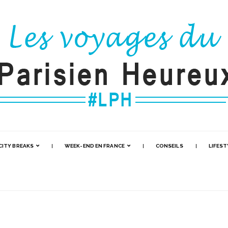
CITY BREAKS
WEEK-END EN FRANCE
CONSEILS
LIFEST