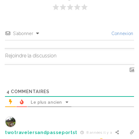
S’abonner
Connexion
4
COMMENTAIRES
Le plus ancien
twotravelersandpasseportst
8 années il y a