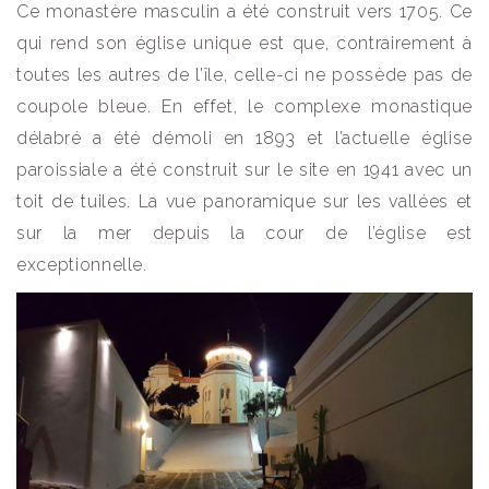
Ce monastère masculin a été construit vers 1705. Ce
qui rend son église unique est que, contrairement à
toutes les autres de l’île, celle-ci ne possède pas de
coupole bleue. En effet, le complexe monastique
délabré a été démoli en 1893 et ​​l’actuelle église
paroissiale a été construit sur le site en 1941 avec un
toit de tuiles. La vue panoramique sur les vallées et
sur la mer depuis la cour de l’église est
exceptionnelle.