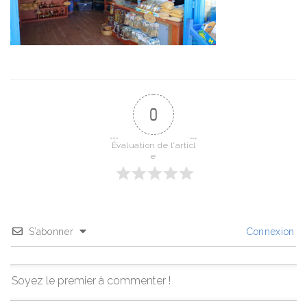
0
Évaluation de l'articl
e
S’abonner
Connexion