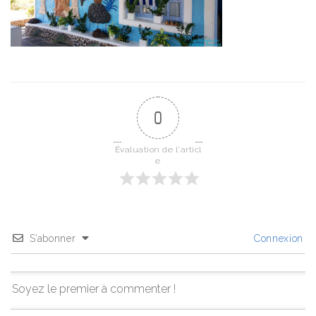
0
Évaluation de l'articl
e
S’abonner
Connexion