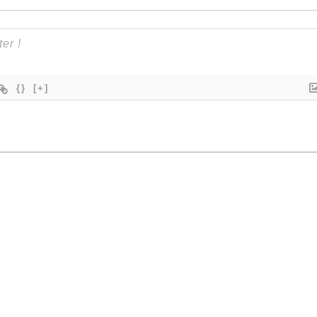
{}
[+]