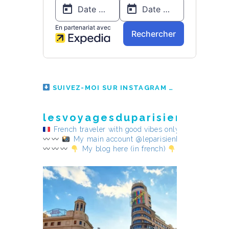
SUIVEZ-MOI SUR INSTAGRAM
lesvoyagesduparisienheureu
French traveler with good vibes only
My main account @leparisienheureux
My blog here (in french)