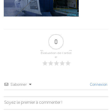
0
Évaluation de l'articl
e
S’abonner
Connexion