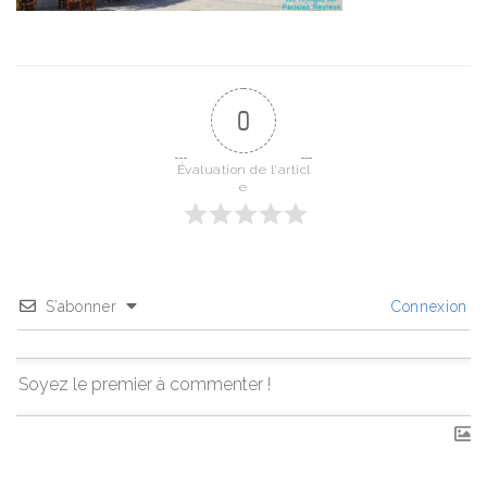
0
Évaluation de l'articl
e
S’abonner
Connexion