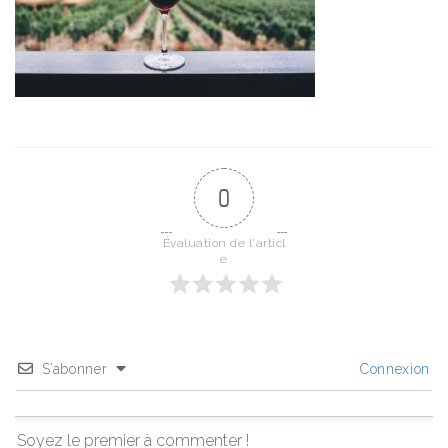
0
Évaluation de l'articl
e
S’abonner
Connexion