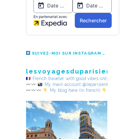
SUIVEZ-MOI SUR INSTAGRAM
lesvoyagesduparisienheureu
French traveler with good vibes only
My main account @leparisienheureux
My blog here (in french)