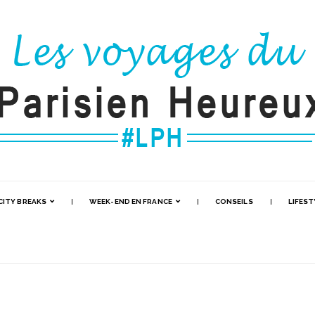
CITY BREAKS
WEEK-END EN FRANCE
CONSEILS
LIFEST